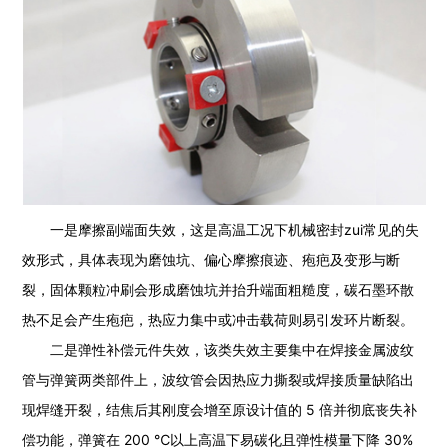
一是摩擦副端面失效，这是高温工况下机械密封zui常见的失
效形式，具体表现为磨蚀坑、偏心摩擦痕迹、疱疤及变形与断
裂，固体颗粒冲刷会形成磨蚀坑并抬升端面粗糙度，碳石墨环散
热不足会产生疱疤，热应力集中或冲击载荷则易引发环片断裂。
二是弹性补偿元件失效，该类失效主要集中在焊接金属波纹
管与弹簧两类部件上，波纹管会因热应力撕裂或焊接质量缺陷出
现焊缝开裂，结焦后其刚度会增至原设计值的 5 倍并彻底丧失补
偿功能，弹簧在 200 ℃以上高温下易碳化且弹性模量下降 30%