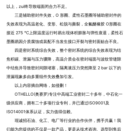
以上，zui终导致端面闭合力不足。
三是辅助密封件失效，O 形圈、柔性石墨圈等辅助密封件的
失效表现为高温老化、变形、松脱与撕裂，全氟醚橡胶 O形圈在
接近 275 ℃上限温度运行时易出现体积膨胀与弹性衰退，柔性石
墨圈易因介质腐蚀或装配不当发生接口开裂与密封面贴合不良。
四是密封系统综合失效，整个密封系统的综合失效表现为结
焦积碳、泄漏与压力骤降，高温介质会在密封端面与波纹管缝隙
中结焦并导致密封间隙堵塞，隔离液压力突然降至 2 bar 以下的
泄漏现象多由多重组件失效叠加引发。
以上内容摘自网络，如侵删！
OTHELLO(奥赛罗)专注中高端工业密封二十多年，中石化一
级供应商，拥有二十多项行业专利，并已通过ISO9001及
ISO14001体系认证，实力值得信赖。
现诚招石油、化工、电厂等行业的合作伙伴，携手共赢！我
们能为您提供的不仅是一款产品，更是从技术咨询、选型到售后