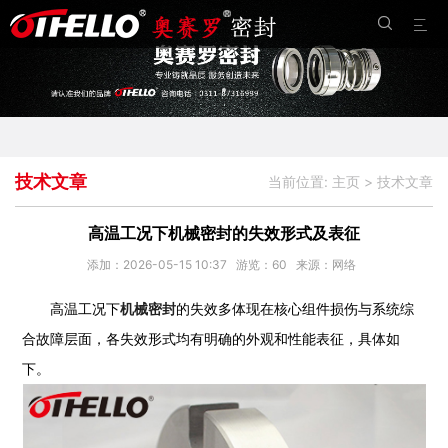


技术文章
当前位置:
主页
>
技术文章
高温工况下机械密封的失效形式及表征
添加：2026-05-15 10:37
游览：
60
来源：网络
高温工况下
机械密封
的失效多体现在核心组件损伤与系统综
合故障层面，各失效形式均有明确的外观和性能表征，具体如
下。