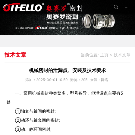


技术文章
当前位置:
主页
>
技术文章
机械密封的泄漏点、安装及技术要求
添加：2025-09-01 10:59
游览：
295
来源：网络
一、
泵用机械密封
种类繁多，型号各异，但泄漏点主要有5
处：
①轴套与轴间的密封;
②动环与轴套间的密封;
③动、静环间密封;